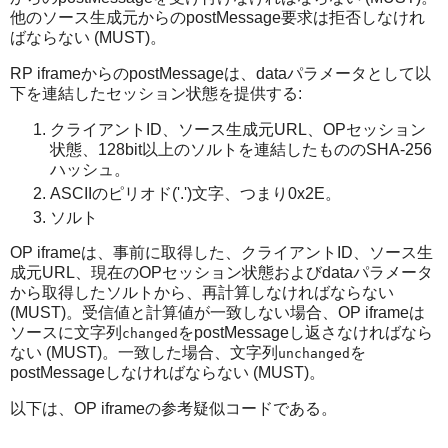
他のソース生成元からのpostMessage要求は拒否しなけれ
ばならない (MUST)。
RP iframeからのpostMessageは、dataパラメータとして以
下を連結したセッション状態を提供する:
クライアントID、ソース生成元URL、OPセッション
状態、128bit以上のソルトを連結したもののSHA-256
ハッシュ。
ASCIIのピリオド('.')文字、つまり0x2E。
ソルト
OP iframeは、事前に取得した、クライアントID、ソース生
成元URL、現在のOPセッション状態およびdataパラメータ
から取得したソルトから、再計算しなければならない
(MUST)。受信値と計算値が一致しない場合、OP iframeは
ソースに文字列
をpostMessageし返さなければなら
changed
ない (MUST)。一致した場合、文字列
を
unchanged
postMessageしなければならない (MUST)。
以下は、OP iframeの参考疑似コードである。