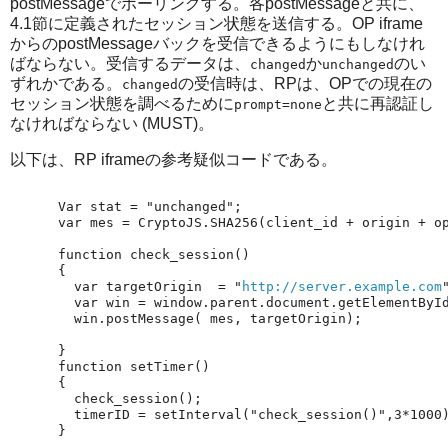
postMessageでポーリングする。各postMessageと共に、
4.1節に定義されたセッション状態を送信する。OP iframe
からのpostMessageバックを受信できるようにもしなけれ
ばならない。受信するデータは、
か
のい
changed
unchanged
ずれかである。
の受信時は、RPは、OPでの現在の
changed
セッション状態を調べるために
と共に再認証し
prompt=none
なければならない (MUST)。
以下は、RP iframeの参考疑似コードである。
  var targetOrigin  = "
http://server.example.com