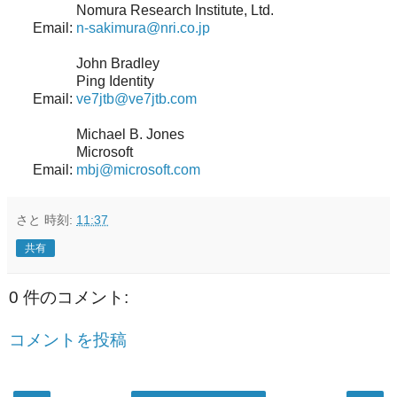
Nomura Research Institute, Ltd.
Email:
n-sakimura@nri.co.jp
John Bradley
Ping Identity
Email:
ve7jtb@ve7jtb.com
Michael B. Jones
Microsoft
Email:
mbj@microsoft.com
さと
時刻:
11:37
共有
0 件のコメント:
コメントを投稿