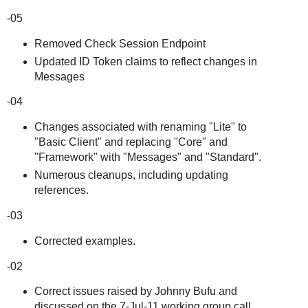
-05
Removed Check Session Endpoint
Updated ID Token claims to reflect changes in
Messages
-04
Changes associated with renaming "Lite" to
"Basic Client" and replacing "Core" and
"Framework" with "Messages" and "Standard".
Numerous cleanups, including updating
references.
-03
Corrected examples.
-02
Correct issues raised by Johnny Bufu and
discussed on the 7-Jul-11 working group call.