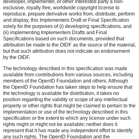
developer, implementer, or other interested party a non-
exclusive, royalty free, worldwide copyright license to
reproduce, prepare derivative works from, distribute, perform
and display, this Implementers Draft or Final Specification
solely for the purposes of (i) developing specifications, and
(ii) implementing Implementers Drafts and Final
Specifications based on such documents, provided that
attribution be made to the OIDF as the source of the material,
but that such attribution does not indicate an endorsement
by the OIDF.
The technology described in this specification was made
available from contributions from various sources, including
members of the OpenID Foundation and others. Although
the OpenID Foundation has taken steps to help ensure that
the technology is available for distribution, it takes no
position regarding the validity or scope of any intellectual
property or other rights that might be claimed to pertain to the
implementation or use of the technology described in this
specification or the extent to which any license under such
rights might or might not be available; neither does it
represent that it has made any independent effort to identify
any such rights. The OpenID Foundation and the