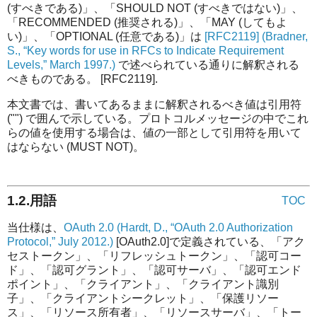
(すべきである)」、「SHOULD NOT (すべきではない)」、
「RECOMMENDED (推奨される)」、「MAY (してもよ
い)」、「OPTIONAL (任意である)」は
[RFC2119]
(
Bradner,
S., “Key words for use in RFCs to Indicate Requirement
Levels,” March 1997.
)
で述べられている通りに解釈される
べきものである。 [RFC2119].
本文書では、書いてあるままに解釈されるべき値は引用符
("") で囲んで示している。プロトコルメッセージの中でこれ
らの値を使用する場合は、値の一部として引用符を用いて
はならない (MUST NOT)。
1.2.用語
TOC
当仕様は、
OAuth 2.0
(
Hardt, D., “OAuth 2.0 Authorization
Protocol,” July 2012.
)
[OAuth2.0]で定義されている、「アク
セストークン」、「リフレッシュトークン」、「認可コー
ド」、「認可グラント」、「認可サーバ」、「認可エンド
ポイント」、「クライアント」、「クライアント識別
子」、「クライアントシークレット」、「保護リソー
ス」、「リソース所有者」、「リソースサーバ」、「トー