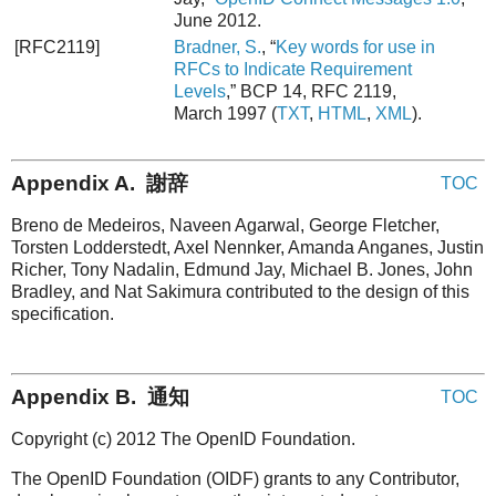
June 2012.
[RFC2119]
Bradner, S.
, “
Key words for use in
RFCs to Indicate Requirement
Levels
,” BCP 14, RFC 2119,
March 1997 (
TXT
,
HTML
,
XML
).
Appendix A. 謝辞
TOC
Breno de Medeiros, Naveen Agarwal, George Fletcher,
Torsten Lodderstedt, Axel Nennker, Amanda Anganes, Justin
Richer, Tony Nadalin, Edmund Jay, Michael B. Jones, John
Bradley, and Nat Sakimura contributed to the design of this
specification.
Appendix B. 通知
TOC
Copyright (c) 2012 The OpenID Foundation.
The OpenID Foundation (OIDF) grants to any Contributor,