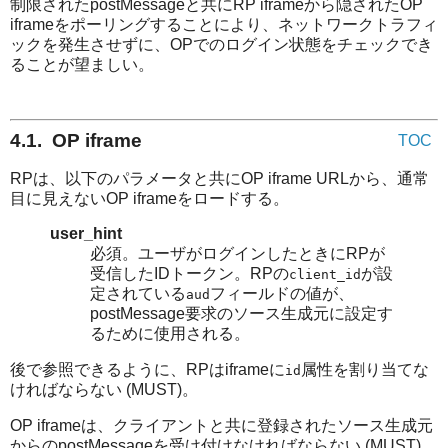
制限されたpostMessageと共にRP iframeから隠されたOP
iframeをポーリングすることにより、ネットワークトラフィ
ックを発生させずに、OPでのログイン状態をチェックでき
ることが望ましい。
4.1. OP iframe
TOC
RPは、以下のパラメータと共にOP iframe URLから、通常
目に見えないOP iframeをロードする。
user_hint
必須。ユーザがログインしたときにRPが
受信したIDトークン。RPの
が設
client_id
定されている
フィールドの値が、
aud
postMessage要求のソース生成元に設定す
るために使用される。
後で参照できるように、RPはiframeに
属性を割り当てな
id
ければならない (MUST)。
OP iframeは、クライアントと共に登録されたソース生成元
からのpostMessageを受け付けなければならない (MUST)。