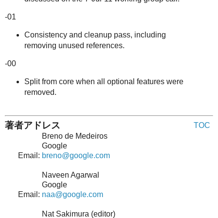
-01
Consistency and cleanup pass, including
removing unused references.
-00
Split from core when all optional features were
removed.
著者アドレス
TOC
Breno de Medeiros
Google
Email:
breno@google.com
Naveen Agarwal
Google
Email:
naa@google.com
Nat Sakimura (editor)